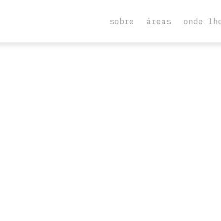
sobre
áreas
onde lh
Agende a sua consulta
Entraremos em contacto consigo no prazo de
24 horas para confirmar a sua marcação