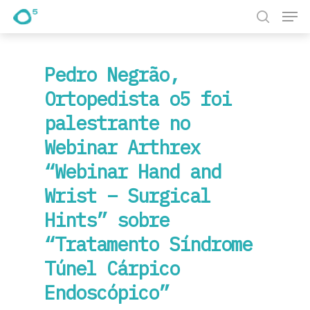
Pesquisa
Prima Enter para pesquisar ou ESC para fechar
Pedro Negrão,
Ortopedista o5 foi
palestrante no
Webinar Arthrex
“Webinar Hand and
Wrist – Surgical
Hints” sobre
“Tratamento Síndrome
Túnel Cárpico
Endoscópico”