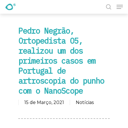
Pesquisa
Prima Enter para pesquisar ou ESC para fechar
Pedro Negrão,
Ortopedista O5,
realizou um dos
primeiros casos em
Portugal de
artroscopia do punho
com o NanoScope
15 de Março, 2021
Notícias