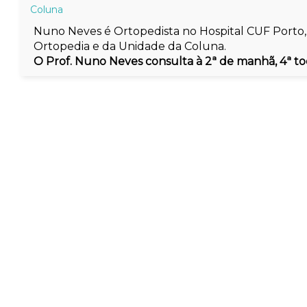
Coluna
Nuno Neves é Ortopedista no Hospital CUF Porto
Ortopedia e da Unidade da Coluna.
O Prof. Nuno Neves consulta à 2ª de manhã, 4ª tod
Agende a sua consulta
Entraremos em contacto consigo no prazo de
24 horas para confirmar a sua marcação