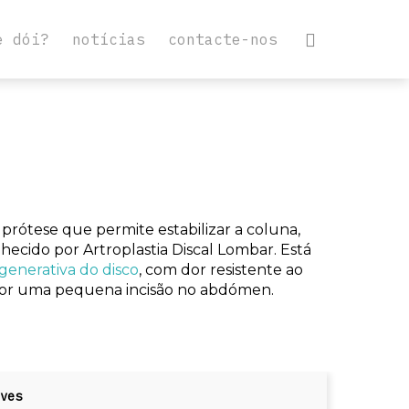
e dói?
notícias
contacte-nos
prótese que permite estabilizar a coluna,
ido por Artroplastia Discal Lombar. Está
enerativa do disco
, com dor resistente ao
 por uma pequena incisão no abdómen.
ves