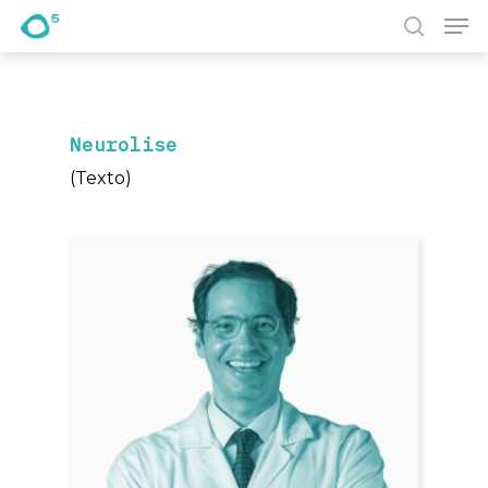
Pesquisa
Prima Enter para pesquisar ou ESC para fechar
Neurolise
(Texto)